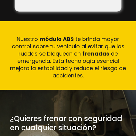
Nuestro
módulo ABS
te brinda mayor
control sobre tu vehículo al evitar que las
ruedas se bloqueen en
frenadas
de
emergencia. Esta tecnología esencial
mejora la estabilidad y reduce el riesgo de
accidentes.
¿Quieres frenar con seguridad
en cualquier situación?