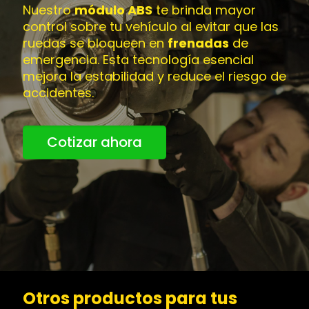
Nuestro
módulo ABS
te brinda mayor
control sobre tu vehículo al evitar que las
ruedas se bloqueen en
frenadas
de
emergencia. Esta tecnología esencial
mejora la estabilidad y reduce el riesgo de
accidentes.
Cotizar ahora
Otros productos para tus