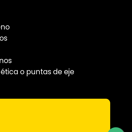
eno
nos
enos
tica o puntas de eje