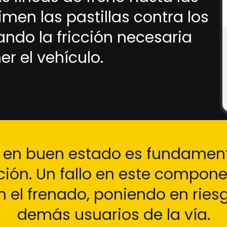
men las pastillas contra los
ando la fricción necesaria
r el vehículo.
en buen estado es fundamenta
ción. Un fallo en este compon
n el frenado, poniendo en riesg
demás usuarios de la vía.