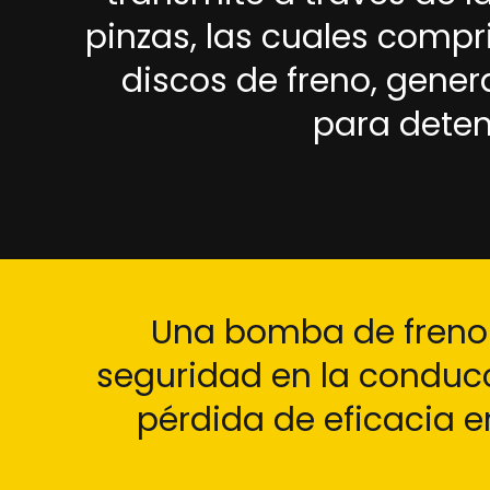
pinzas, las cuales compri
discos de freno, gener
para detene
Una bomba de freno 
seguridad en la conduc
pérdida de eficacia e