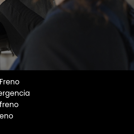
Freno
ergencia
freno
reno