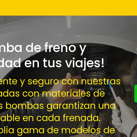
ba de freno y
dad en tus viajes!
ente y seguro con nuestras
adas con materiales de
as bombas garantizan una
iable en cada frenada.
plia gama de modelos de