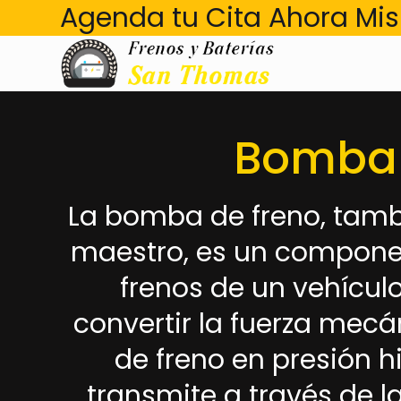
Agenda tu Cita Ahora M
Bomba 
La bomba de freno, tamb
maestro, es un componen
frenos de un vehículo
convertir la fuerza mecá
de freno en presión hi
transmite a través de la